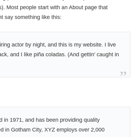
s). Most people start with an About page that
ht say something like this:
ing actor by night, and this is my website. I live
k, and I like piña coladas. (And gettin’ caught in
n 1971, and has been providing quality
ted in Gotham City, XYZ employs over 2,000