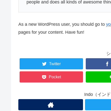
people and does all kinds of awesome thi
As a new WordPress user, you should go to
yo
pages for your content. Have fun!
シ
Twitter
Pocket
Indo（イ