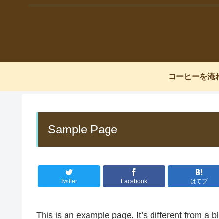
コーヒーを淹
Sample Page
Twitter
Facebook
はてブ
This is an example page. It’s different from a bl