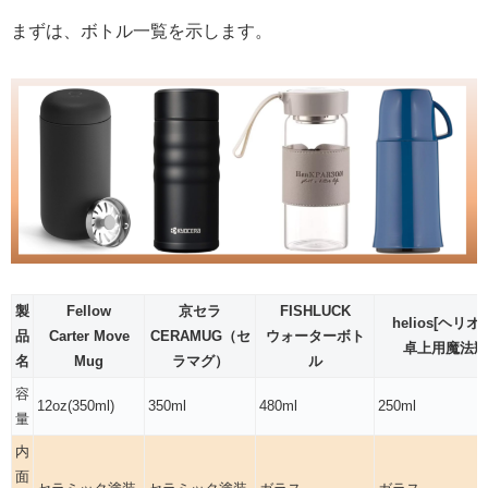
まずは、ボトル一覧を示します。
製
Fellow
京セラ
FISHLUCK
helios[ヘリオ
品
Carter Move
CERAMUG（セ
ウォーターボト
卓上用魔法瓶
名
Mug
ラマグ）
ル
容
12oz(350ml)
350ml
480ml
250ml
量
内
面