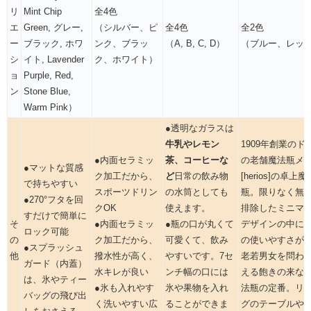
リ
Mint Chip
全4色
エ
Green, グレー,
（シルバー、ピ
全4色
全2色
ー
ブラック, ホワ
ンク、ブラッ
（A, B, C, D）
（ブルー、レッ
シ
イト, Lavender
ク、ホワイト）
ョ
Purple, Red,
ン
Stone Blue,
Warm Pink）
●透明なガラスは
牛乳やレモン
1909年創業のド
●内面セラミッ
茶、コーヒーな
の老舗魔法瓶メ
●マットな質感
ク加工だから、
ど
日常の飲み物
[herios]の卓上魔
で持ちやすい
スポーツドリン
の水筒としても
瓶。限りなく無
●270°フタを回
クOK
使えます。
排除したミニマ
すだけで簡単に
そ
●内面セラミッ
●瓶の口が丸くて
デザインの中に
ロック可能
の
ク加工だから、
可愛くて、飲み
の使いやすさが
●スプラッシュ
他
撥水性が高く、
やすいです。7セ
老若男女を問わ
ガード（内蓋）
水キレが良い
ンチ幅の口には
える飽きの来な
は、氷やティー
●氷も入れやす
氷や果物を入れ
法瓶の定番。リ
バッグの飛び出
く洗いやすい広
ることができま
グのテーブルや