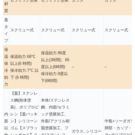
セラミック塗装
セラミック塗装
ガラス
ガラス
材
質
蓋
タ
スクリュー式
スクリュー式
スクリュー式
スクリュー式
イ
プ
保
保温効力:86度
温
保温効力:68°C
以上(1時間)、65
保
以上(6 時間)
度以上(6時間)
–
–
冷
保冷効力:7°C 以
保冷効力:9度以
効
下 (6 時間)
下(6時間)
力
【蓋】ステンレ
ス鋼(粉体塗
本体/ステンレス
装)、ポリプロピ
鋼、内面/セラミ
内
レン【蓋パッキ
ック塗膜加工、
面
ン】シリコーン
外面/アクリル樹
中瓶=ソーダガラ
以
ゴム【スプラッ
脂塗膜加工、フ
胴部・カップ・
ガラス, シリコー
外
シュガード】ス
タ/ステンレス
タ=ポリプロピレ