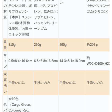
ン
の
テンレス鋼 、ポ
鋼、ポリプロピ
中栓パッキン=合
材
リプロピレン
レン、飲み口/ポ
ゴム(シリコン)
質
【本体】ステン
リプロピレン、
レス鋼(外側 粉
パッキン/シリコ
体塗装、内側 セ
ーンゴム
ラミック塗装)
重
310g
230g
290g
約295ｇ
量
サ
約
イ
9.5×8.4×16.6cm
6.8×6.8×16.5cm
14.3×8.1×18.9cm
W90×D100×H20
ズ
家
庭
手洗いのみ
手洗いのみ
手洗いのみ
手洗いのみ
洗
い
全10色
色
（Cargo Green,
バ
Corduroy Red,