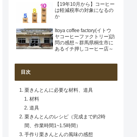
【19年10月から】コーヒー
は軽減税率の対象になるの
か
Itoya coffee factory(イトウ
ヤコーヒーファクトリー)訪
問の感想～群馬県桐生市に
あるイチ押しコーヒー店～
目次
栗きんとんに必要な材料、道具
材料
道具
栗きんとんのレシピ（完成まで約2時
間、作業時間1~1.5時間）
手作り栗きんとんの風味の感想