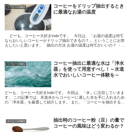
コーヒーをドリップ抽出するとき
コーヒーの抽出
に最適なお湯の温度
どーも、コーヒー大好きIndoです。 今日は、「お湯の温度は何℃
ならおいしいコーヒーがドリップ抽出できるの？」 ということにお答
えしたいと思います。 抽出の方法 お湯の温度は何℃がいいの？ ・な
んでコーヒーの抽出に最適な...
コーヒー抽出に最適な水は「浄水
コーヒーの抽出
器」を使って用意すべし！～水道
水でおいしいコーヒー体験を～
どーも、コーヒー大好きIndoです。 今回は、「水」に注目していきま
す。 この記事では、水道水からコーヒーに適した水を手に入れるため
の「浄水器」を厳選して紹介します。 また、「コーヒーを抽出すると
きに、最適な水はあるの？...
抽出時のコーヒー粉（豆）の量で
コーヒーの抽出
コーヒーの風味はどう変わるか？