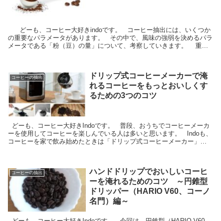
どーも、コーヒー大好きindoです。 コーヒー抽出には、いくつか
の重要なパラメータがあります。 その中で、風味の強弱を決めるパラ
メータである「粉（豆）の量」について、考察していきます。 重要
な4つのパラメータは、...
ドリップ式コーヒーメーカーで淹
コーヒーの抽出
れるコーヒーをもっとおいしくす
るための3つのコツ
どーも、コーヒー大好きIndoです。 普段、おうちでコーヒーメーカ
ーを使用してコーヒーを楽しんでいる人は多いと思います。 Indoも、
コーヒーを家で飲み始めたときは「ドリップ式コーヒーメーカー」か
ら始まり、今に至ります。 ...
ハンドドリップでおいしいコーヒ
コーヒーの抽出
ーを淹れるためのコツ ～円錐型
ドリッパー（HARIO V60、コーノ
名門）編～
どーも、コーヒー大好きIndoです。 今回は、円錐型（HARIO V60、