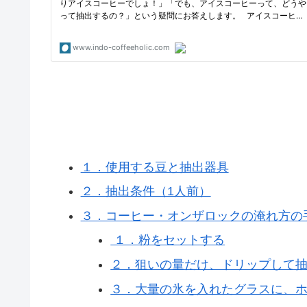
１．使用する豆と抽出器具
２．抽出条件（1人前）
３．コーヒー・オンザロックの淹れ方の
１．粉をセットする
２．狙いの量だけ、ドリップして
３．大量の氷を入れたグラスに、