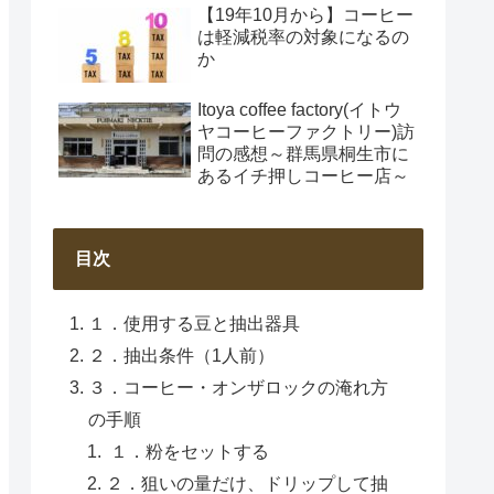
【19年10月から】コーヒー
は軽減税率の対象になるの
か
Itoya coffee factory(イトウ
ヤコーヒーファクトリー)訪
問の感想～群馬県桐生市に
あるイチ押しコーヒー店～
目次
１．使用する豆と抽出器具
２．抽出条件（1人前）
３．コーヒー・オンザロックの淹れ方
の手順
１．粉をセットする
２．狙いの量だけ、ドリップして抽