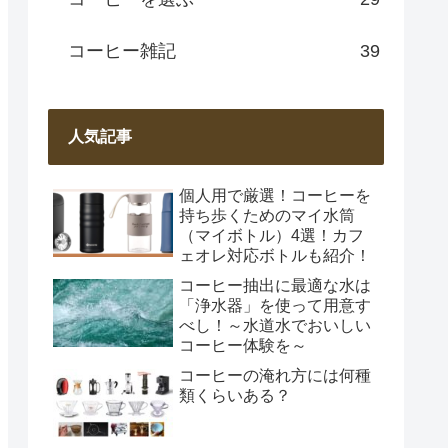
コーヒー雑記
39
人気記事
個人用で厳選！コーヒーを
持ち歩くためのマイ水筒
（マイボトル）4選！カフ
ェオレ対応ボトルも紹介！
コーヒー抽出に最適な水は
「浄水器」を使って用意す
べし！～水道水でおいしい
コーヒー体験を～
コーヒーの淹れ方には何種
類くらいある？