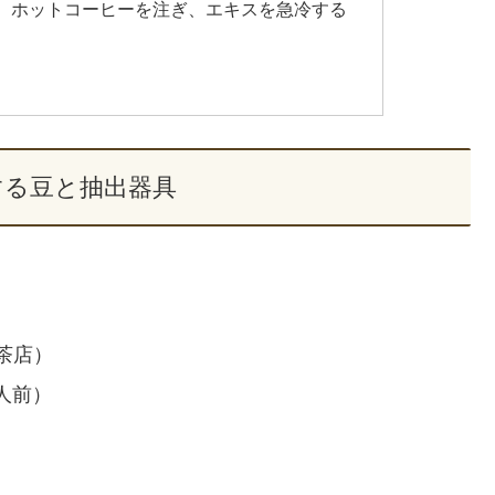
、ホットコーヒーを注ぎ、エキスを急冷する
する豆と抽出器具
茶店）
人前）