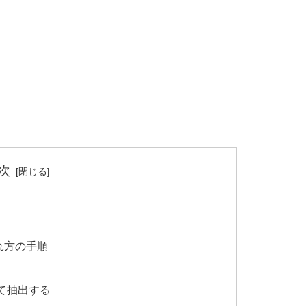
次
れ方の手順
て抽出する