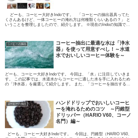
どーも、コーヒー大好きIndoです。 「コーヒーの抽出器具ってた
くさんあるけど、一体コーヒーの淹れ方は何種類くらいあるの？」 と
いうことを整理しましたので、紹介します。 ※現在のIndoの知識で網
羅したものです。ほかにもある場...
コーヒー抽出に最適な水は「浄水
コーヒーの抽出
器」を使って用意すべし！～水道
水でおいしいコーヒー体験を～
どーも、コーヒー大好きIndoです。 今回は、「水」に注目していきま
す。 この記事では、水道水からコーヒーに適した水を手に入れるため
の「浄水器」を厳選して紹介します。 また、「コーヒーを抽出すると
きに、最適な水はあるの？...
ハンドドリップでおいしいコーヒ
コーヒーの抽出
ーを淹れるためのコツ ～円錐型
ドリッパー（HARIO V60、コーノ
名門）編～
どーも、コーヒー大好きIndoです。 今回は、円錐型（HARIO V60、